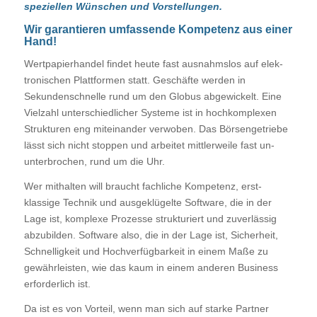
speziellen Wünschen und Vor­stellungen.
Wir garantieren umfassende Kompetenz aus einer
Hand!
Wertpapierhandel findet heute fast ausnahmslos auf elek­
tro­nischen Plattformen statt. Geschäfte werden in
Sekunden­schnelle rund um den Globus abgewickelt. Eine
Vielzahl unter­schiedlicher Systeme ist in hoch­komplexen
Strukturen eng miteinander verwoben. Das Börsen­ge­trie­be
lässt sich nicht stop­pen und arbeitet mittlerweile fast un­
unter­brochen, rund um die Uhr.
Wer mithalten will braucht fach­liche Kom­pe­tenz, erst­
klassige Technik und ausgeklügelte Software, die in der
Lage ist, kom­plexe Prozesse strukturiert und zuverlässig
abzu­bil­den. Soft­ware also, die in der Lage ist, Sicherheit,
Schnelligkeit und Hoch­verfügbarkeit in einem Maße zu
gewährleisten, wie das kaum in einem anderen Business
erforderlich ist.
Da ist es von Vorteil, wenn man sich auf starke Partner