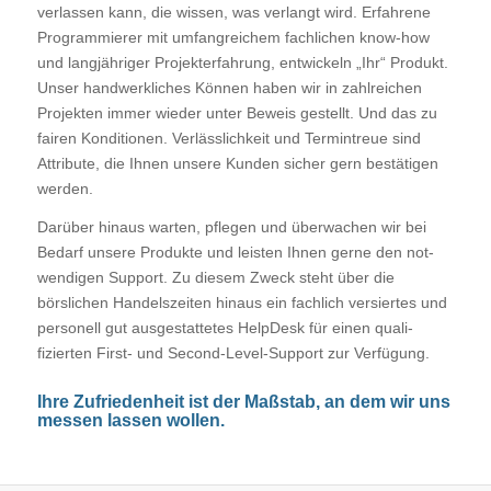
verlassen kann, die wissen, was verlangt wird. Erfahrene
Programmierer mit um­fang­reichem fachlichen know-how
und langjähriger Pro­jekt­erfahrung, entwickeln „Ihr“ Produkt.
Unser hand­werk­liches Können haben wir in zahlreichen
Projekten immer wie­der unter Beweis gestellt. Und das zu
fairen Kondi­tionen. Verlässlichkeit und Termintreue sind
Attribute, die Ihnen unsere Kunden sicher gern bestätigen
werden.
Darüber hinaus warten, pflegen und überwachen wir bei
Bedarf unsere Produkte und lei­sten Ihnen gerne den not­
wendigen Support. Zu diesem Zweck steht über die
börslichen Handelszeiten hinaus ein fach­lich versiertes und
personell gut ausgestattetes HelpDesk für einen quali­
fizierten First- und Second-Level-Support zur Verfügung.
Ihre Zufriedenheit ist der Maßstab, an dem wir uns
messen lassen wollen.